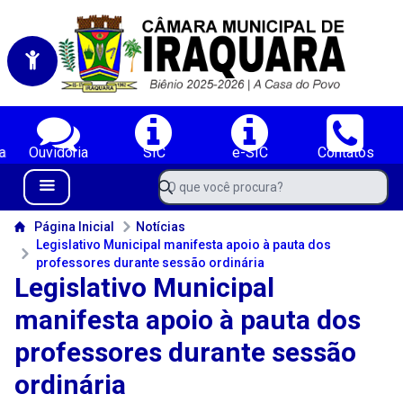
Portal da Câmara Municipal de Iraquara-BA
Serviços da Câmara Municipal de Iraquara-BA;
a
Ouvidoria
SIC
e-SIC
Contatos
Navegue pelo portal da Câmara de Iraquara-BA
O que você procura?
Menu Bar
Conteúdo da Câmara de Iraquara-BA
Página Inicial
Notícias
Legislativo Municipal manifesta apoio à pauta dos
professores durante sessão ordinária
Legislativo Municipal
manifesta apoio à pauta dos
professores durante sessão
ordinária