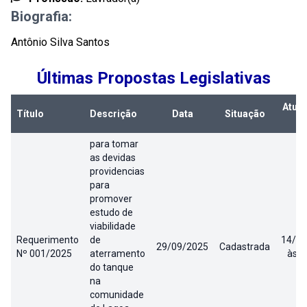
Biografia:
Antônio Silva Santos
Últimas Propostas Legislativas
Atual
Título
Descrição
Data
Situação
e
Propostas Legislativas
para tomar
as devidas
providencias
para
promover
estudo de
viabilidade
Requerimento
de
14/07
29/09/2025
Cadastrada
Nº 001/2025
aterramento
às 1
do tanque
na
comunidade