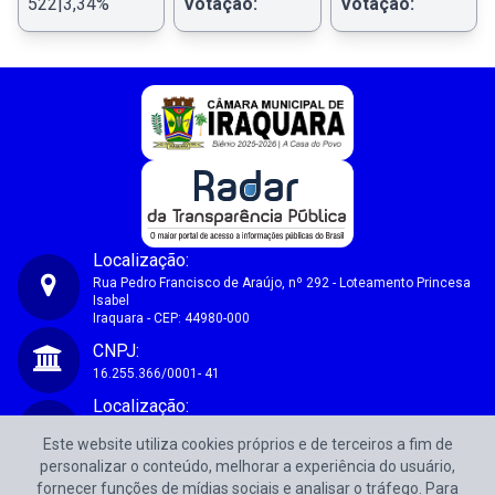
522|3,34%
Votação:
Votação:
Localização:
Rua Pedro Francisco de Araújo, nº 292 - Loteamento Princesa
Isabel
Iraquara - CEP: 44980-000
Câmara Municipal de Iraquara-BA
CNPJ:
16.255.366/0001- 41
Localização:
Rua Pedro Francisco de Araújo, nº 292 - Loteamento Princesa
Este website utiliza cookies próprios e de terceiros a fim de
Isabel
Iraquara - CEP: 44980-000
personalizar o conteúdo, melhorar a experiência do usuário,
fornecer funções de mídias sociais e analisar o tráfego. Para