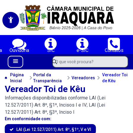
Portal da Câmara Municipal de Iraquara-BA
Serviços da Câmara Municipal de Iraquara-BA;
a
Ouvidoria
SIC
e-SIC
Contatos
Navegue pelo portal da Câmara de Iraquara-BA
O que você procura?
Menu Bar
Conteúdo da Câmara de Iraquara-BA
Página
Portal da
Vereador Toi
Vereadores
Inicial
Transparência
de Kêu
Vereador Toi de Kêu
Informações disponibilizadas conforme LAI (Lei
12.527/2011) Art. 8º, §1º, Incisos I e IV; LAI (Lei
12.527/2011) Art. 8º, §3º, Inciso I
Em conformidade com:
LAI (Lei 12.527/2011) Art. 8º, §1º, V e VI