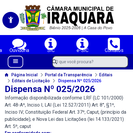
Portal da Câmara Municipal de Iraquara-BA
Serviços da Câmara Municipal de Iraquara-BA;
a
Ouvidoria
SIC
e-SIC
Contatos
Navegue pelo portal da Câmara de Iraquara-BA
O que você procura?
Menu Bar
Conteúdo da Câmara de Iraquara-BA
Página Inicial
Portal da Transparência
Editais
Editais de Licitação
Dispensa Nº 025/2026
Dispensa Nº 025/2026
Informação disponibilizada conforme LRF (LC 101/2000)
Art. 48-Aº, Inciso I; LAI (Lei 12.527/2011) Art. 8°, §1º,
Inciso IV; Constituição Federal Art. 37º, Caput, (princípio da
publicidade); e Nova Lei das Licitações (lei 14.133/2021)
Art. 5º, caput